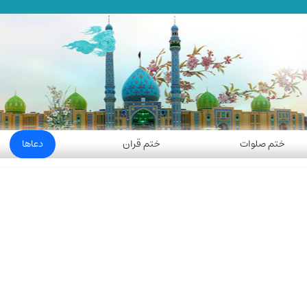
ختم صلوات
ختم قران
دعاها