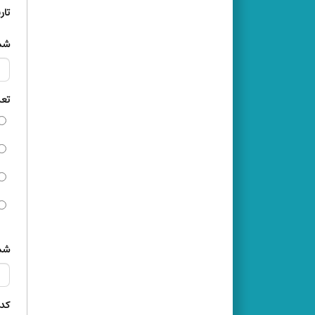
تار
شما
تعد
شما
کد 